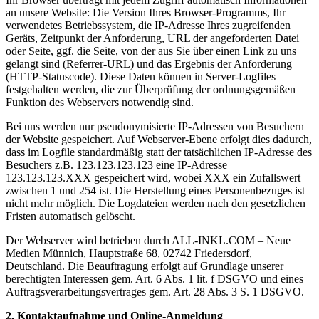
an unsere Website: Die Version Ihres Browser-Programms, Ihr
verwendetes Betriebssystem, die IP-Adresse Ihres zugreifenden
Geräts, Zeitpunkt der Anforderung, URL der angeforderten Datei
oder Seite, ggf. die Seite, von der aus Sie über einen Link zu uns
gelangt sind (Referrer-URL) und das Ergebnis der Anforderung
(HTTP-Statuscode). Diese Daten können in Server-Logfiles
festgehalten werden, die zur Überprüfung der ordnungsgemäßen
Funktion des Webservers notwendig sind.
Bei uns werden nur pseudonymisierte IP-Adressen von Besuchern
der Website gespeichert. Auf Webserver-Ebene erfolgt dies dadurch,
dass im Logfile standardmäßig statt der tatsächlichen IP-Adresse des
Besuchers z.B. 123.123.123.123 eine IP-Adresse
123.123.123.XXX gespeichert wird, wobei XXX ein Zufallswert
zwischen 1 und 254 ist. Die Herstellung eines Personenbezuges ist
nicht mehr möglich. Die Logdateien werden nach den gesetzlichen
Fristen automatisch gelöscht.
Der Webserver wird betrieben durch ALL-INKL.COM – Neue
Medien Münnich, Hauptstraße 68, 02742 Friedersdorf,
Deutschland. Die Beauftragung erfolgt auf Grundlage unserer
berechtigten Interessen gem. Art. 6 Abs. 1 lit. f DSGVO und eines
Auftragsverarbeitungsvertrages gem. Art. 28 Abs. 3 S. 1 DSGVO.
2. Kontaktaufnahme und Online-Anmeldung