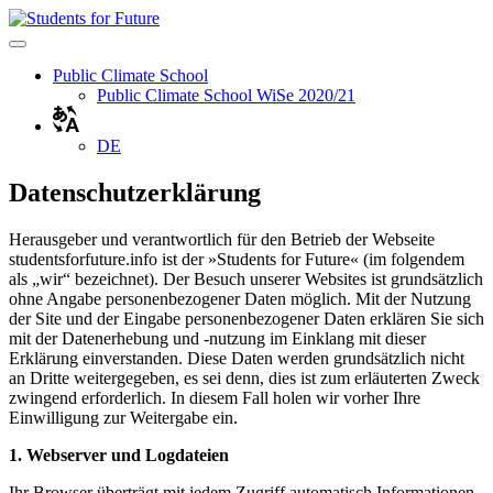
Skip
to
content
Public Climate School
Public Climate School WiSe 2020/21
DE
Datenschutzerklärung
Herausgeber und verantwortlich für den Betrieb der Webseite
studentsforfuture.info ist der »Students for Future« (im folgendem
als „wir“ bezeichnet). Der Besuch unserer Websites ist grundsätzlich
ohne Angabe personenbezogener Daten möglich. Mit der Nutzung
der Site und der Eingabe personenbezogener Daten erklären Sie sich
mit der Datenerhebung und -nutzung im Einklang mit dieser
Erklärung einverstanden. Diese Daten werden grundsätzlich nicht
an Dritte weitergegeben, es sei denn, dies ist zum erläuterten Zweck
zwingend erforderlich. In diesem Fall holen wir vorher Ihre
Einwilligung zur Weitergabe ein.
1. Webserver und Logdateien
Ihr Browser überträgt mit jedem Zugriff automatisch Informationen