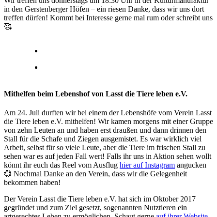
Wir treffen uns donnerstags um 18:30 Uhr in der Kulturmanufaktur
in den Gerstenberger Höfen – ein riesen Danke, dass wir uns dort
treffen dürfen! Kommt bei Interesse gerne mal rum oder schreibt uns
🥰
Mithelfen beim Lebenshof von Lasst die Tiere leben e.V.
Am 24. Juli durften wir bei einem der Lebenshöfe vom Verein Lasst
die Tiere leben e.V. mithelfen! Wir kamen morgens mit einer Gruppe
von zehn Leuten an und haben erst draußen und dann drinnen den
Stall für die Schafe und Ziegen ausgemistet. Es war wirklich viel
Arbeit, selbst für so viele Leute, aber die Tiere im frischen Stall zu
sehen war es auf jeden Fall wert! Falls ihr uns in Aktion sehen wollt
könnt ihr euch das Reel vom Ausflug
hier auf Instagram
angucken
💞 Nochmal Danke an den Verein, dass wir die Gelegenheit
bekommen haben!
Der Verein Lasst die Tiere leben e.V. hat sich im Oktober 2017
gegründet und zum Ziel gesetzt, sogenannten Nutztieren ein
artgerechtes Leben zu ermöglichen. Schaut gerne
auf ihrer Website