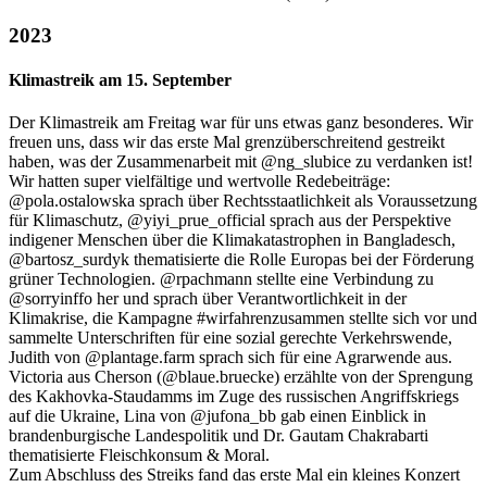
2023
Klimastreik am 15. September
Der Klimastreik am Freitag war für uns etwas ganz besonderes. Wir
freuen uns, dass wir das erste Mal grenzüberschreitend gestreikt
haben, was der Zusammenarbeit mit @ng_slubice zu verdanken ist!
Wir hatten super vielfältige und wertvolle Redebeiträge:
@pola.ostalowska sprach über Rechtsstaatlichkeit als Voraussetzung
für Klimaschutz, @yiyi_prue_official sprach aus der Perspektive
indigener Menschen über die Klimakatastrophen in Bangladesch,
@bartosz_surdyk thematisierte die Rolle Europas bei der Förderung
grüner Technologien. @rpachmann stellte eine Verbindung zu
@sorryinffo her und sprach über Verantwortlichkeit in der
Klimakrise, die Kampagne #wirfahrenzusammen stellte sich vor und
sammelte Unterschriften für eine sozial gerechte Verkehrswende,
Judith von @plantage.farm sprach sich für eine Agrarwende aus.
Victoria aus Cherson (@blaue.bruecke) erzählte von der Sprengung
des Kakhovka-Staudamms im Zuge des russischen Angriffskriegs
auf die Ukraine, Lina von @jufona_bb gab einen Einblick in
brandenburgische Landespolitik und Dr. Gautam Chakrabarti
thematisierte Fleischkonsum & Moral.
Zum Abschluss des Streiks fand das erste Mal ein kleines Konzert