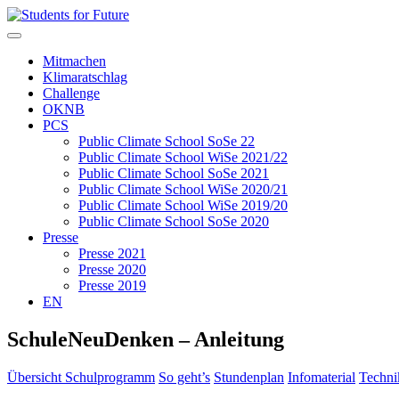
Mitmachen
Klimaratschlag
Challenge
OKNB
PCS
Public Climate School SoSe 22
Public Climate School WiSe 2021/22
Public Climate School SoSe 2021
Public Climate School WiSe 2020/21
Public Climate School WiSe 2019/20
Public Climate School SoSe 2020
Presse
Presse 2021
Presse 2020
Presse 2019
EN
SchuleNeuDenken – Anleitung
Übersicht Schulprogramm
So geht’s
Stundenplan
Infomaterial
Techni